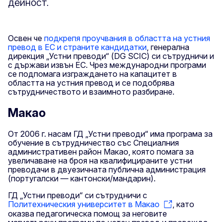
дейност.
Освен че
подкрепя проучвания в областта на устния
превод в ЕС и страните кандидатки
, генерална
дирекция „Устни преводи“ (DG SCIC) си сътрудничи и
с държави извън ЕС. Чрез международни програми
се подпомага изграждането на капацитет в
областта на устния превод и се подобрява
сътрудничеството и взаимното разбиране.
Макао
От 2006 г. насам ГД „Устни преводи“ има програма за
обучение в сътрудничество със Специалния
административен район Макао, която помага за
увеличаване на броя на квалифицираните устни
преводачи в двуезичната публична администрация
(португалски — кантонски/мандарин).
ГД „Устни преводи“ си сътрудничи с
Политехническия университет в Макао
, като
оказва педагогическа помощ за неговите