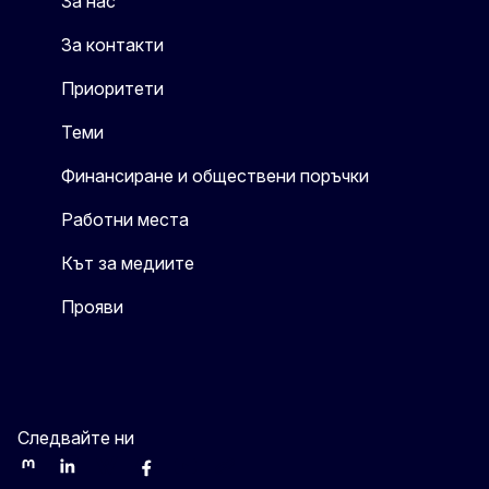
За нас
За контакти
Приоритети
Теми
Финансиране и обществени поръчки
Работни места
Кът за медиите
Прояви
Следвайте ни
Mastodon
LinkedIn
WSocial
Facebook
Youtube
Other networks