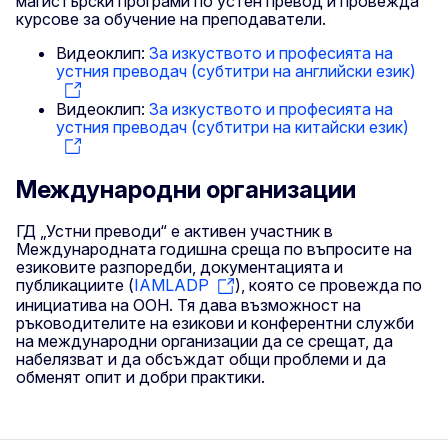
магистърски програми по устен превод и провежда
курсове за обучение на преподаватели.
Видеоклип:
За изкуството и професията на
устния преводач (субтитри на английски език)
Видеоклип:
За изкуството и професията на
устния преводач (субтитри на китайски език)
Международни организации
ГД „Устни преводи“ е активен участник в
Международната годишна среща по въпросите на
езиковите разпоредби, документацията и
публикациите (
IAMLADP
), която се провежда по
инициатива на ООН. Тя дава възможност на
ръководителите на езикови и конферентни служби
на международни организации да се срещат, да
набелязват и да обсъждат общи проблеми и да
обменят опит и добри практики.