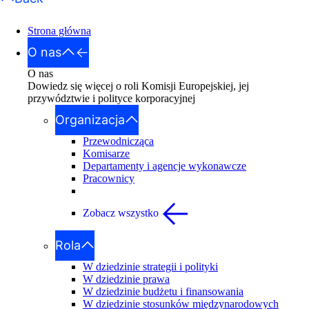
Strona główna
O nas
O nas
Dowiedz się więcej o roli Komisji Europejskiej, jej
przywództwie i polityce korporacyjnej
Organizacja
Przewodnicząca
Komisarze
Departamenty i agencje wykonawcze
Pracownicy
Zobacz wszystko
Rola
W dziedzinie strategii i polityki
W dziedzinie prawa
W dziedzinie budżetu i finansowania
W dziedzinie stosunków międzynarodowych