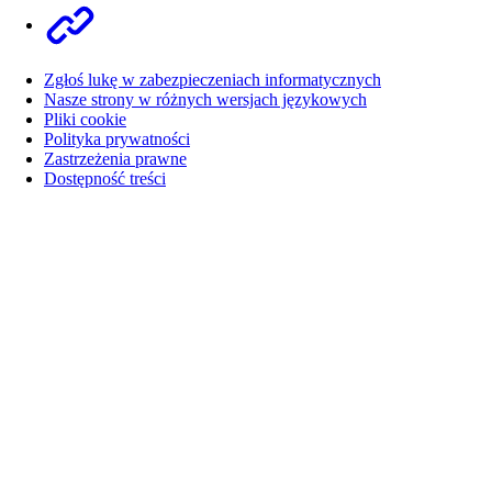
Other networks
Zgłoś lukę w zabezpieczeniach informatycznych
Nasze strony w różnych wersjach językowych
Pliki cookie
Polityka prywatności
Zastrzeżenia prawne
Dostępność treści