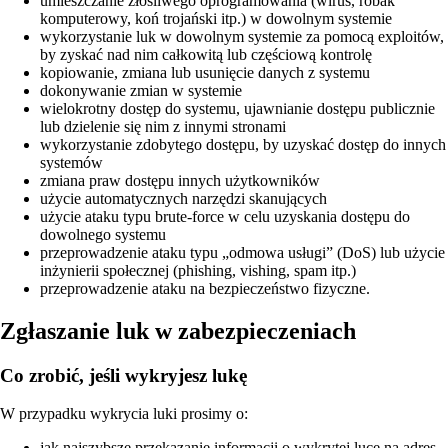
umieszczanie złośliwego oprogramowania (wirus, robak
komputerowy, koń trojański itp.) w dowolnym systemie
wykorzystanie luk w dowolnym systemie za pomocą exploitów,
by zyskać nad nim całkowitą lub częściową kontrolę
kopiowanie, zmiana lub usunięcie danych z systemu
dokonywanie zmian w systemie
wielokrotny dostęp do systemu, ujawnianie dostępu publicznie
lub dzielenie się nim z innymi stronami
wykorzystanie zdobytego dostępu, by uzyskać dostęp do innych
systemów
zmiana praw dostępu innych użytkowników
użycie automatycznych narzędzi skanujących
użycie ataku typu brute-force w celu uzyskania dostępu do
dowolnego systemu
przeprowadzenie ataku typu „odmowa usługi” (DoS) lub użycie
inżynierii społecznej (phishing, vishing, spam itp.)
przeprowadzenie ataku na bezpieczeństwo fizyczne.
Zgłaszanie luk w zabezpieczeniach
Co zrobić, jeśli wykryjesz lukę
W przypadku wykrycia luki prosimy o:
jak najszybsze przekazanie informacji o wykrytej luce na adres