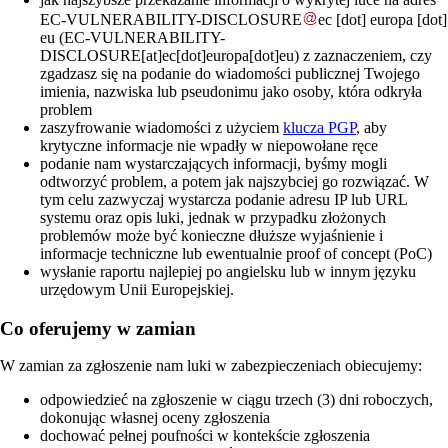
EC-VULNERABILITY-DISCLOSURE
ec
[dot]
europa
[dot]
eu
(EC-VULNERABILITY-
DISCLOSURE[at]ec[dot]europa[dot]eu)
z zaznaczeniem, czy
zgadzasz się na podanie do wiadomości publicznej Twojego
imienia, nazwiska lub pseudonimu jako osoby, która odkryła
problem
zaszyfrowanie wiadomości z użyciem
klucza PGP
, aby
krytyczne informacje nie wpadły w niepowołane ręce
podanie nam wystarczających informacji, byśmy mogli
odtworzyć problem, a potem jak najszybciej go rozwiązać. W
tym celu zazwyczaj wystarcza podanie adresu IP lub URL
systemu oraz opis luki, jednak w przypadku złożonych
problemów może być konieczne dłuższe wyjaśnienie i
informacje techniczne lub ewentualnie proof of concept (PoC)
wysłanie raportu najlepiej po angielsku lub w innym języku
urzędowym Unii Europejskiej.
Co oferujemy w zamian
W zamian za zgłoszenie nam luki w zabezpieczeniach obiecujemy:
odpowiedzieć na zgłoszenie w ciągu trzech (3) dni roboczych,
dokonując własnej oceny zgłoszenia
dochować pełnej poufności w kontekście zgłoszenia