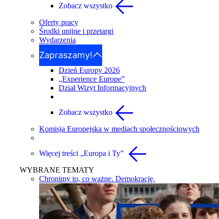
Zobacz wszystko
Oferty pracy
Środki unijne i przetargi
Wydarzenia
Zapraszamy!
Dzień Europy 2026
„Experience Europe”
Dział Wizyt Informacyjnych
Zobacz wszystko
Komisja Europejska w mediach społecznościowych
Więcej treści „Europa i Ty”
WYBRANE TEMATY
Chronimy to, co ważne. Demokrację.