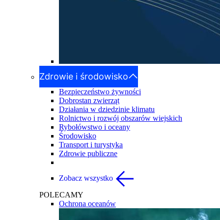
Zdrowie i środowisko
Bezpieczeństwo żywności
Dobrostan zwierząt
Działania w dziedzinie klimatu
Rolnictwo i rozwój obszarów wiejskich
Rybołówstwo i oceany
Środowisko
Transport i turystyka
Zdrowie publiczne
Zobacz wszystko
POLECAMY
Ochrona oceanów