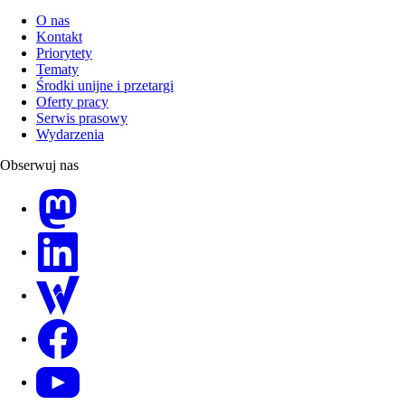
O nas
Kontakt
Priorytety
Tematy
Środki unijne i przetargi
Oferty pracy
Serwis prasowy
Wydarzenia
Obserwuj nas
Mastodon
LinkedIn
WSocial
Facebook
Youtube