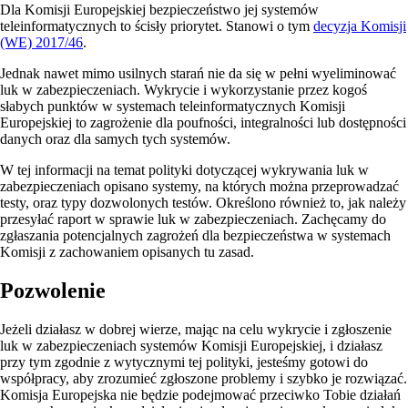
Dla Komisji Europejskiej bezpieczeństwo jej systemów
teleinformatycznych to ścisły priorytet. Stanowi o tym
decyzja Komisji
(WE) 2017/46
.
Jednak nawet mimo usilnych starań nie da się w pełni wyeliminować
luk w zabezpieczeniach. Wykrycie i wykorzystanie przez kogoś
słabych punktów w systemach teleinformatycznych Komisji
Europejskiej to zagrożenie dla poufności, integralności lub dostępności
danych oraz dla samych tych systemów.
W tej informacji na temat polityki dotyczącej wykrywania luk w
zabezpieczeniach opisano systemy, na których można przeprowadzać
testy, oraz typy dozwolonych testów. Określono również to, jak należy
przesyłać raport w sprawie luk w zabezpieczeniach. Zachęcamy do
zgłaszania potencjalnych zagrożeń dla bezpieczeństwa w systemach
Komisji z zachowaniem opisanych tu zasad.
Pozwolenie
Jeżeli działasz w dobrej wierze, mając na celu wykrycie i zgłoszenie
luk w zabezpieczeniach systemów Komisji Europejskiej, i działasz
przy tym zgodnie z wytycznymi tej polityki, jesteśmy gotowi do
współpracy, aby zrozumieć zgłoszone problemy i szybko je rozwiązać.
Komisja Europejska nie będzie podejmować przeciwko Tobie działań