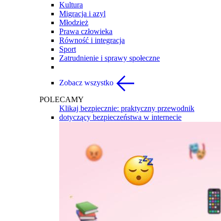
Kultura
Migracja i azyl
Młodzież
Prawa człowieka
Równość i integracja
Sport
Zatrudnienie i sprawy społeczne
Zobacz wszystko
POLECAMY
Klikaj bezpiecznie: praktyczny przewodnik
dotyczący bezpieczeństwa w internecie