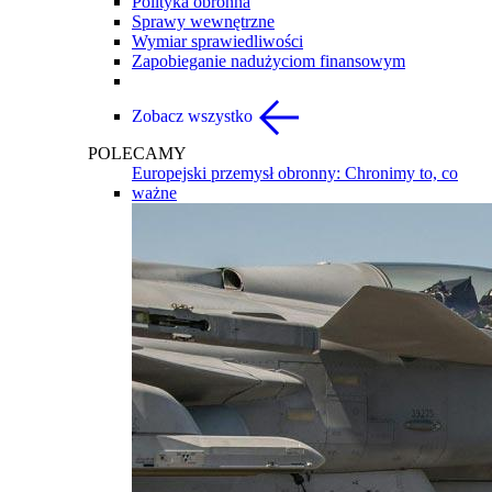
Polityka obronna
Sprawy wewnętrzne
Wymiar sprawiedliwości
Zapobieganie nadużyciom finansowym
Zobacz wszystko
POLECAMY
Europejski przemysł obronny: Chronimy to, co
ważne